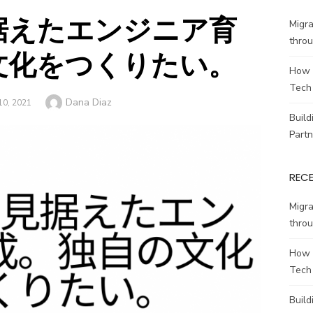
据えたエンジニア育
Migr
throu
文化をつくりたい。
How 
Tech
Author
Dana Diaz
ED
10, 2021
Build
Partn
REC
Migr
throu
How 
Tech
Build