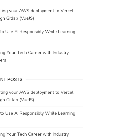
ating your AWS deployment to Vercel
gh Gitlab (VueJS)
to Use AI Responsibly While Learning
ing Your Tech Career with Industry
ers
ENT POSTS
ating your AWS deployment to Vercel
gh Gitlab (VueJS)
to Use AI Responsibly While Learning
ing Your Tech Career with Industry