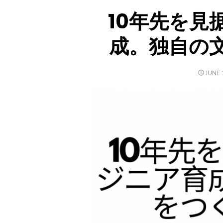
10年先を見
成。独自の
POST
JUNE 
ON