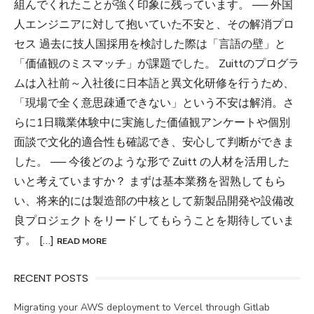
組んでくれたことが強く印象に残っています。 ── 外国
人エンジニアに対して抱いていた不安と、その解消プロ
セス 過去に技人国採用を検討した際は「言語の壁」と
「価値観のミスマッチ」が課題でした。 Zuittのプログラ
ムは入社前～入社後に日本語と異文化研修を行うため、
「現場で全く意思疎通できない」という不安は解消。さ
らに1日職業体験中に実施した価値観アンケートや個別
面談で文化的適合性も確認でき、安心して判断ができま
した。 ── 今後どのような形で Zuitt の人材を活用した
いと考えていますか？ まずは基本業務を習熟してもら
い、将来的には製造部の中核として新製品開発や設備改
良プロジェクトをリードしてもらうことを期待していま
す。 […]
READ MORE
RECENT POSTS
Migrating your AWS deployment to Vercel through Gitlab