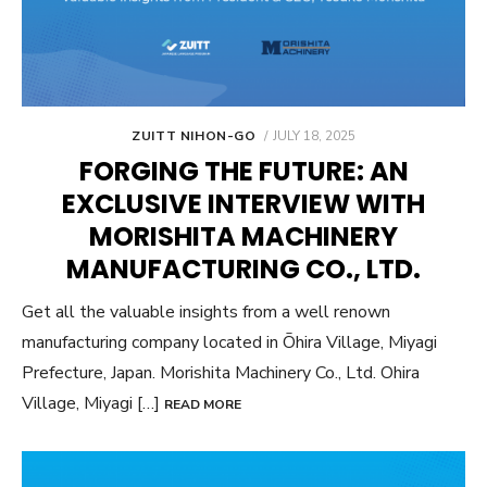
POSTED
ZUITT NIHON-GO
JULY 18, 2025
ON
FORGING THE FUTURE: AN
EXCLUSIVE INTERVIEW WITH
MORISHITA MACHINERY
MANUFACTURING CO., LTD.
Get all the valuable insights from a well renown
manufacturing company located in Ōhira Village, Miyagi
Prefecture, Japan. Morishita Machinery Co., Ltd. Ohira
Village, Miyagi […]
READ MORE