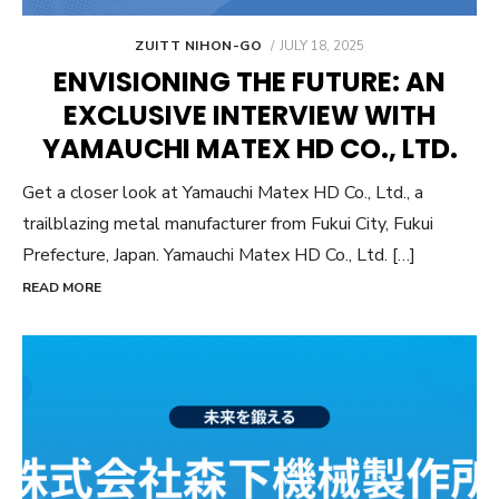
POSTED
ZUITT NIHON-GO
JULY 18, 2025
ON
ENVISIONING THE FUTURE: AN
EXCLUSIVE INTERVIEW WITH
YAMAUCHI MATEX HD CO., LTD.
Get a closer look at Yamauchi Matex HD Co., Ltd., a
trailblazing metal manufacturer from Fukui City, Fukui
Prefecture, Japan. Yamauchi Matex HD Co., Ltd. […]
READ MORE