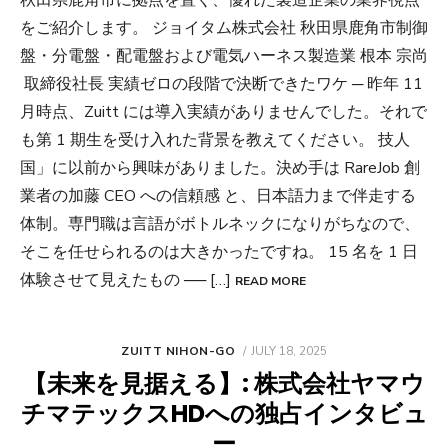
秋田県鹿角市に拠点を置く、優れた製造企業の業界視点
をご紹介します。 ジョイタム株式会社 秋田県鹿角市制御
盤・分電盤・配電盤および電気ハーネス製造業 根本 宗尚
取締役社長 実績ゼロの段階で決断できたワケ ─ 昨年 11
月時点、Zuitt には導入実績がありませんでした。それで
も第 1 期生を受け入れた背景を教えてください。 技人
国」に以前から興味がありました。決め手は RareJob 創
業者の加藤 CEO への信頼感 と、日本語力まで伴走する
体制。専門職は言語がボトルネックになりがちなので、
そこを任せられるのは大きかったですね。 15 名を 1 日
体験させて見えたもの ── […]
READ MORE
POSTED
ZUITT NIHON-GO
JULY 18, 2025
ON
【未来を見据える】: 株式会社ヤマウ
チマテックスHDへの独占インタビュ
ー