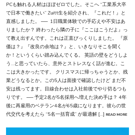
PCも触れる人材はほぼゼロでした。そこへ “工業系大卒
で日本で働きたい” Zuitt生を紹介され、『これだ！』と
直感しました。 ── 1日職業体験での手応えや不安はあ
りましたか？ 終わったら隣の子に『ここはこうだよ』っ
て教え出すんです。これは正直びっくりしました。 『原
価は？』『改良の余地は？』と、いきなりそこを聞く
か！というくらい踏み込んでくる。 英語の壁をどうしよ
う…と思っていたら、意外とストレスなく話が進む。こ
こは大きかったです。 クリスマスに帰っちゃうとか、残
業どうなるとか。この5人は面接で確認したけど まだ不
安は残ってます。目線合わせは入社前後でやり切るつも
りです。 ── 予定2名が5名採用へ増えた決め手は？ 4年
後に再雇用のベテラン4名が65歳になります。彼らの世
代交代を考えたら “5名一括育成” が最適解 […]
READ MORE