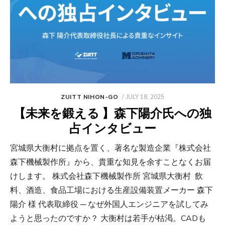
POSTED
ZUITT NIHON-GO
JULY 18, 2025
ON
【未来を鍛える 】森下陽介氏への独
占インタビュー
宮城県大衡村に拠点を置く、著名な製造企業『株式会社
森下機械製作所』から、貴重な知見を余すことなくお届
けします。 株式会社森下機械製作所 宮城県大衡村 飲
料、酒造、食品工場における生産設備装置メーカー 森下
陽介 様 代表取締役 ─ なぜ外国人エンジニアを試してみ
ようと思ったのですか？ 大衡村は若手が枯渇。CADも