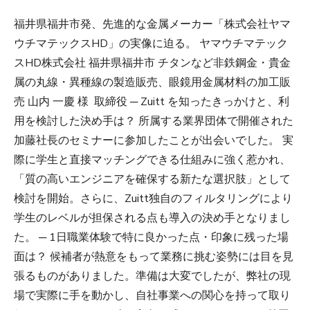
福井県福井市発、先進的な金属メーカー「株式会社ヤマ
ウチマテックスHD」の実像に迫る。 ヤマウチマテック
スHD株式会社 福井県福井市 チタンなど非鉄鋼金・貴金
属の丸線・異種線の製造販売、眼鏡用金属材料の加工販
売 山内 一慶 様 取締役 ─ Zuitt を知ったきっかけと、利
用を検討した決め手は？ 所属する業界団体で開催された
加藤社長のセミナーに参加したことが出会いでした。 実
際に学生と直接マッチングできる仕組みに強く惹かれ、
「質の高いエンジニアを確保する新たな選択肢」として
検討を開始。さらに、Zuitt独自のフィルタリングにより
学生のレベルが担保される点も導入の決め手となりまし
た。 ─ 1日職業体験で特に良かった点・印象に残った場
面は？ 候補者が熱意をもって業務に挑む姿勢には目を見
張るものがありました。準備は大変でしたが、弊社の現
場で実際に手を動かし、自社事業への関心を持って取り