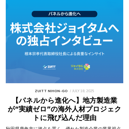
POSTED
ZUITT NIHON-GO
JULY 18, 2025
ON
【パネルから進化へ】地方製造業
が“実績ゼロ”の海外人材プロジェク
トに飛び込んだ理由