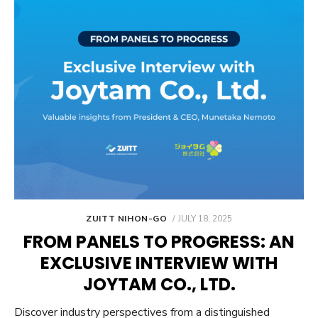
POSTED
ZUITT NIHON-GO
JULY 18, 2025
ON
FROM PANELS TO PROGRESS: AN
EXCLUSIVE INTERVIEW WITH
JOYTAM CO., LTD.
Discover industry perspectives from a distinguished