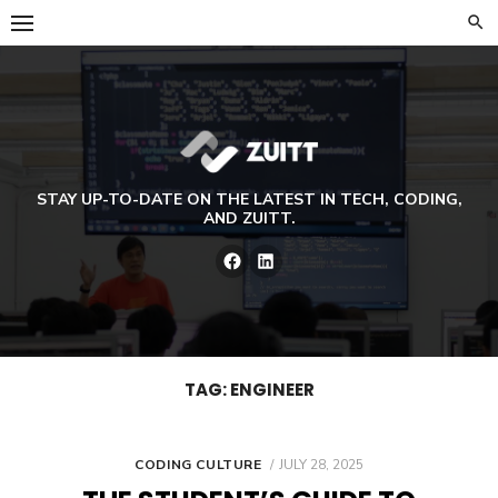
Skip
to
content
STAY UP-TO-DATE ON THE LATEST IN TECH, CODING,
AND ZUITT.
Facebook
LinkedIn
TAG:
ENGINEER
POSTED
CODING CULTURE
JULY 28, 2025
ON