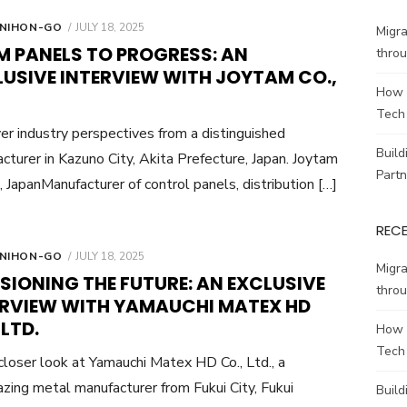
POSTED
 NIHON-GO
JULY 18, 2025
Migr
ON
M PANELS TO PROGRESS: AN
throu
LUSIVE INTERVIEW WITH JOYTAM CO.,
How 
Tech
er industry perspectives from a distinguished
Build
cturer in Kazuno City, Akita Prefecture, Japan. Joytam
Partn
, JapanManufacturer of control panels, distribution […]
REC
POSTED
 NIHON-GO
JULY 18, 2025
Migr
ON
SIONING THE FUTURE: AN EXCLUSIVE
throu
ERVIEW WITH YAMAUCHI MATEX HD
 LTD.
How 
Tech
closer look at Yamauchi Matex HD Co., Ltd., a
lazing metal manufacturer from Fukui City, Fukui
Build