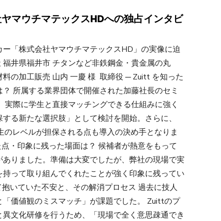
社ヤマウチマテックスHDへの独占インタビ
カー「株式会社ヤマウチマテックスHD」の実像に迫
社 福井県福井市 チタンなど非鉄鋼金・貴金属の丸
工販売 山内 一慶 様 取締役 ─ Zuitt を知った
は？ 所属する業界団体で開催された加藤社長のセミ
。 実際に学生と直接マッチングできる仕組みに強く
保する新たな選択肢」として検討を開始。さらに、
り学生のレベルが担保される点も導入の決め手となりま
った点・印象に残った場面は？ 候補者が熱意をもって
がありました。準備は大変でしたが、弊社の現場で実
を持って取り組んでくれたことが強く印象に残ってい
して抱いていた不安と、その解消プロセス 過去に技人
価値観のミスマッチ」が課題でした。 Zuittのプ
と異文化研修を行うため、「現場で全く意思疎通でき