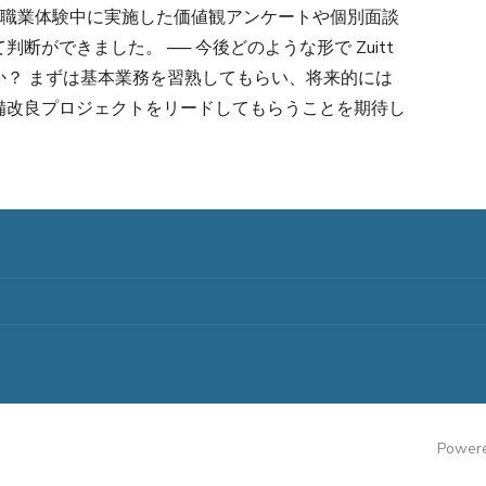
日職業体験中に実施した価値観アンケートや個別面談
ができました。 ── 今後どのような形で Zuitt
か？ まずは基本業務を習熟してもらい、将来的には
備改良プロジェクトをリードしてもらうことを期待し
Powere