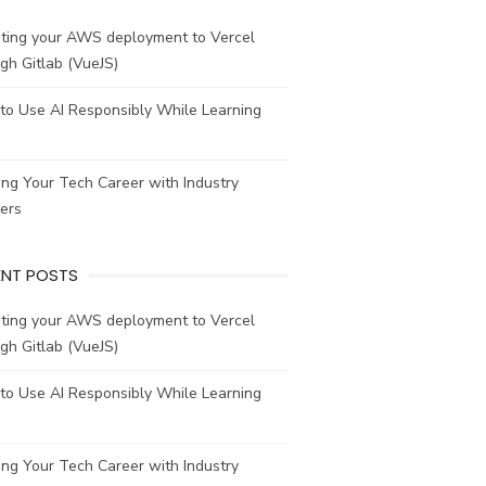
ating your AWS deployment to Vercel
gh Gitlab (VueJS)
to Use AI Responsibly While Learning
ing Your Tech Career with Industry
ers
ENT POSTS
ating your AWS deployment to Vercel
gh Gitlab (VueJS)
to Use AI Responsibly While Learning
ing Your Tech Career with Industry