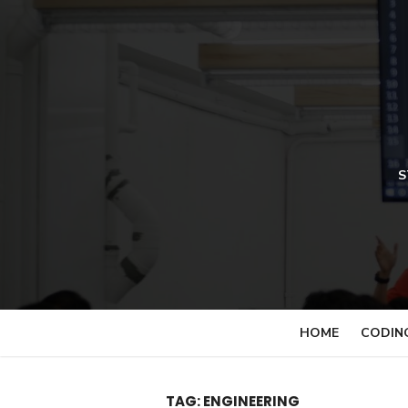
Skip
to
content
S
HOME
CODIN
TAG:
ENGINEERING