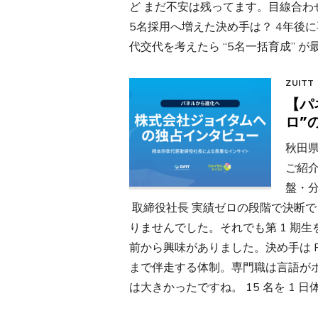
ど まだ不安は残ってます。目線合わ
5名採用へ増えた決め手は？ 4年後
代交代を考えたら “5名一括育成” が最
ZUITT
【パ
ロ”
秋田
ご紹介
盤・分
取締役社長 実績ゼロの段階で決断できたワ
りませんでした。それでも第 1 期
前から興味がありました。決め手は Rar
まで伴走する体制。専門職は言語が
は大きかったですね。 15 名を 1 日