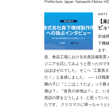
Prefecture, Japan. Yamauchi Matex HD 
ZUITT
【未
ビュ
宮城
下機
ます。
造、食品工場における生産設備装置メー
ジニアを試してみようと思ったのです
はほぼゼロでした。そこへ “工業系大卒
だ！』と直感しました。 ── 1日
隣の子に『ここはこうだよ』って教
価は？』『改良の余地は？』と、い
英語の壁をどうしよう…と思ってい
たです。 クリスマスに帰っちゃうと