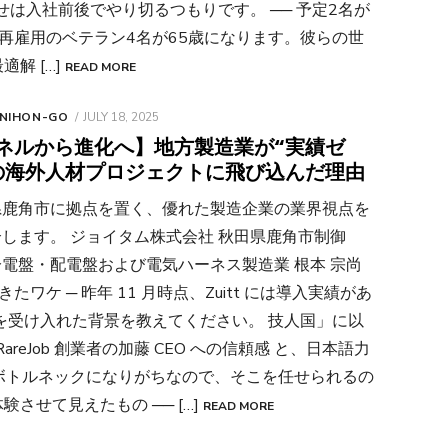
せは入社前後でやり切るつもりです。 ── 予定2名が
に再雇用のベテラン4名が65歳になります。彼らの世
適解 […]
READ MORE
POSTED
 NIHON-GO
JULY 18, 2025
ON
ネルから進化へ】地方製造業が“実績ゼ
の海外人材プロジェクトに飛び込んだ理由
県鹿角市に拠点を置く、優れた製造企業の業界視点を
します。 ジョイタム株式会社 秋田県鹿角市制御
電盤・配電盤および電気ハーネス製造業 根本 宗尚
ケ ─ 昨年 11 月時点、Zuitt には導入実績があ
生を受け入れた背景を教えてください。 技人国」に以
eJob 創業者の加藤 CEO への信頼感 と、日本語力
ボトルネックになりがちなので、そこを任せられるの
体験させて見えたもの ── […]
READ MORE