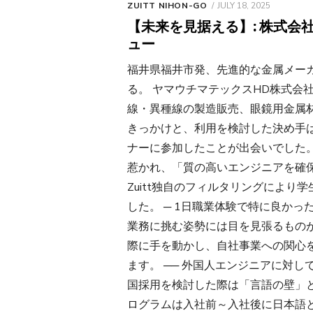
POSTED
ZUITT NIHON-GO
JULY 18, 2025
ON
【未来を見据える】: 株式会
ュー
福井県福井市発、先進的な金属メー
る。 ヤマウチマテックスHD株式会
線・異種線の製造販売、眼鏡用金属材料の加
きっかけと、利用を検討した決め手
ナーに参加したことが出会いでした
惹かれ、「質の高いエンジニアを確
Zuitt独自のフィルタリングによ
した。 ─ 1日職業体験で特に良か
業務に挑む姿勢には目を見張るもの
際に手を動かし、自社事業への関心
ます。 ── 外国人エンジニアに対
国採用を検討した際は「言語の壁」と「
ログラムは入社前～入社後に日本語