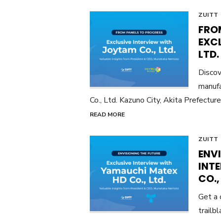
ZUITT
FRO
EXC
LTD.
Discov
manufa
Co., Ltd. Kazuno City, Akita Prefecture
READ MORE
ZUITT
ENVI
INT
CO.,
Get a 
trailb