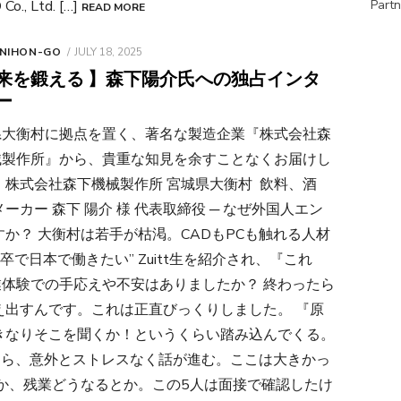
Co., Ltd. […]
Partn
READ MORE
POSTED
 NIHON-GO
JULY 18, 2025
ON
来を鍛える 】森下陽介氏への独占インタ
ー
県大衡村に拠点を置く、著名な製造企業『株式会社森
械製作所』から、貴重な知見を余すことなくお届けし
 株式会社森下機械製作所 宮城県大衡村 飲料、酒
カー 森下 陽介 様 代表取締役 ─ なぜ外国人エン
か？ 大衡村は若手が枯渇。CADもPCも触れる人材
で日本で働きたい” Zuitt生を紹介され、『これ
職業体験での手応えや不安はありましたか？ 終わったら
え出すんです。これは正直びっくりしました。 『原
きなりそこを聞くか！というくらい踏み込んでくる。
たら、意外とストレスなく話が進む。ここは大きかっ
か、残業どうなるとか。この5人は面接で確認したけ