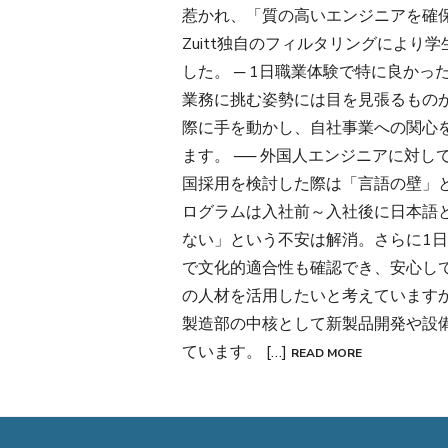
惹かれ、「質の高いエンジニアを確
Zuitt独自のフィルタリングによ
した。 ─ 1日職業体験で特に良か
業務に挑む姿勢には目を見張るもの
際に手を動かし、自社事業への関心
ます。 ── 外国人エンジニアに対
国採用を検討した際は「言語の壁」と「
ログラムは入社前～入社後に日本語
ない」という不安は解消。さらに1
で文化的適合性も確認でき、安心して判断
の人材を活用したいと考えています
製造部の中核として新製品開発や設
ています。 […]
READ MORE