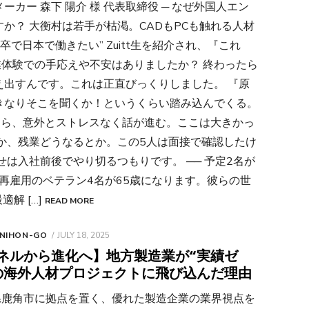
カー 森下 陽介 様 代表取締役 ─ なぜ外国人エン
か？ 大衡村は若手が枯渇。CADもPCも触れる人材
で日本で働きたい” Zuitt生を紹介され、『これ
職業体験での手応えや不安はありましたか？ 終わったら
え出すんです。これは正直びっくりしました。 『原
きなりそこを聞くか！というくらい踏み込んでくる。
たら、意外とストレスなく話が進む。ここは大きかっ
か、残業どうなるとか。この5人は面接で確認したけ
せは入社前後でやり切るつもりです。 ── 予定2名が
に再雇用のベテラン4名が65歳になります。彼らの世
適解 […]
READ MORE
POSTED
 NIHON-GO
JULY 18, 2025
ON
ネルから進化へ】地方製造業が“実績ゼ
の海外人材プロジェクトに飛び込んだ理由
県鹿角市に拠点を置く、優れた製造企業の業界視点を