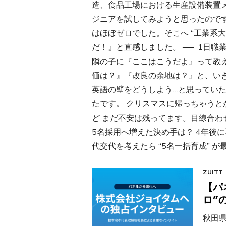
造、食品工場における生産設備装置メー
ジニアを試してみようと思ったのです
はほぼゼロでした。そこへ “工業系大卒
だ！』と直感しました。 ── 1日
隣の子に『ここはこうだよ』って教
価は？』『改良の余地は？』と、い
英語の壁をどうしよう…と思ってい
たです。 クリスマスに帰っちゃうと
ど まだ不安は残ってます。目線合わ
5名採用へ増えた決め手は？ 4年後
代交代を考えたら “5名一括育成” が最
ZUITT
【パ
ロ”
秋田