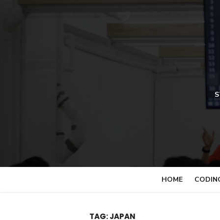
Skip
to
content
S
HOME
CODIN
TAG:
JAPAN