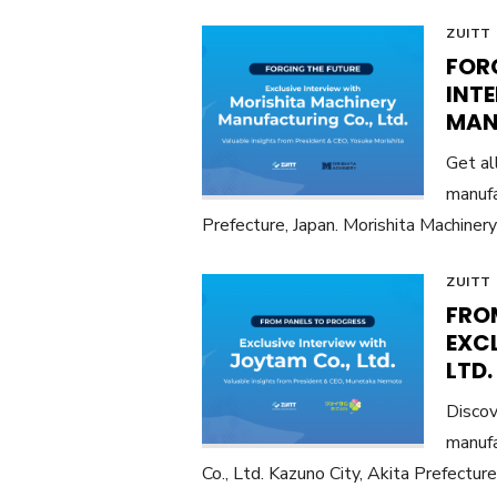
ZUITT
FORG
INT
MAN
Get al
manufa
Prefecture, Japan. Morishita Machinery 
ZUITT
FRO
EXC
LTD.
Discov
manufa
Co., Ltd. Kazuno City, Akita Prefecture