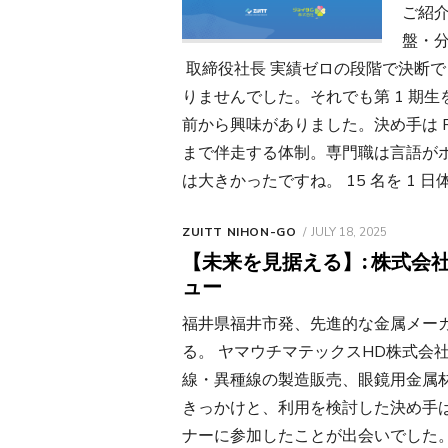
ご紹介
盤・分
取締役社長 実績ゼロの段階で決断できたワ
りませんでした。それでも第 1 期
前から興味がありました。決め手は Rar
まで伴走する体制。専門職は言語が
は大きかったですね。 15 名を 1 日
POSTED
ZUITT NIHON-GO
JULY 18, 2025
ON
【未来を見据える】: 株式会
ュー
福井県福井市発、先進的な金属メー
る。 ヤマウチマテックスHD株式会
線・異種線の製造販売、眼鏡用金属材料の加
きっかけと、利用を検討した決め手
ナーに参加したことが出会いでした