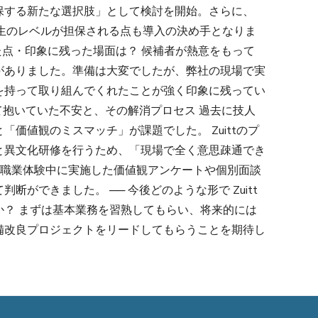
保する新たな選択肢」として検討を開始。さらに、
り学生のレベルが担保される点も導入の決め手となりま
った点・印象に残った場面は？ 候補者が熱意をもって
がありました。準備は大変でしたが、弊社の現場で実
を持って取り組んでくれたことが強く印象に残ってい
して抱いていた不安と、その解消プロセス 過去に技人
価値観のミスマッチ」が課題でした。 Zuittのプ
と異文化研修を行うため、「現場で全く意思疎通でき
日職業体験中に実施した価値観アンケートや個別面談
ができました。 ── 今後どのような形で Zuitt
か？ まずは基本業務を習熟してもらい、将来的には
備改良プロジェクトをリードしてもらうことを期待し