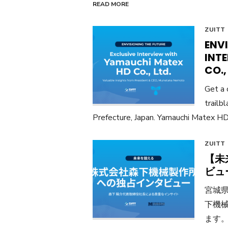
READ MORE
ZUITT
ENVI
INT
CO.,
Get a 
trailb
Prefecture, Japan. Yamauchi Matex HD 
ZUITT
【未
ビュ
宮城
下機
ます。