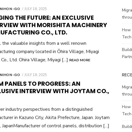
POSTED
 NIHON-GO
JULY 18, 2025
Migr
ON
ING THE FUTURE: AN EXCLUSIVE
throu
ERVIEW WITH MORISHITA MACHINERY
How 
UFACTURING CO., LTD.
Tech
l the valuable insights from a well renown
Build
cturing company located in Ōhira Village, Miyagi
Partn
Co., Ltd. Ohira Village, Miyagi […]
READ MORE
REC
POSTED
 NIHON-GO
JULY 18, 2025
ON
M PANELS TO PROGRESS: AN
Migr
LUSIVE INTERVIEW WITH JOYTAM CO.,
throu
How 
er industry perspectives from a distinguished
Tech
cturer in Kazuno City, Akita Prefecture, Japan. Joytam
, JapanManufacturer of control panels, distribution […]
Build