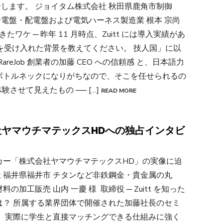
します。 ジョイタム株式会社 秋田県鹿角市制御
電盤・配電盤および電気ハーネス製造業 根本 宗尚
ケ ─ 昨年 11 月時点、Zuitt には導入実績があ
生を受け入れた背景を教えてください。 技人国」に以
eJob 創業者の加藤 CEO への信頼感 と、日本語力
ボトルネックになりがちなので、そこを任せられるの
体験させて見えたもの ── […]
READ MORE
社ヤマウチマテックスHDへの独占インタビ
カー「株式会社ヤマウチマテックスHD」の実像に迫
社 福井県福井市 チタンなど非鉄鋼金・貴金属の丸
工販売 山内 一慶 様 取締役 ─ Zuitt を知った
は？ 所属する業界団体で開催された加藤社長のセミ
。 実際に学生と直接マッチングできる仕組みに強く