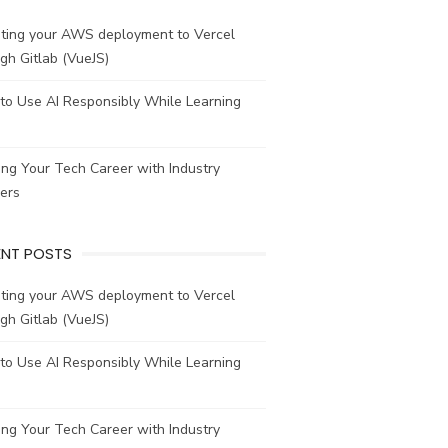
ating your AWS deployment to Vercel
gh Gitlab (VueJS)
to Use AI Responsibly While Learning
ing Your Tech Career with Industry
ers
ENT POSTS
ating your AWS deployment to Vercel
gh Gitlab (VueJS)
to Use AI Responsibly While Learning
ing Your Tech Career with Industry