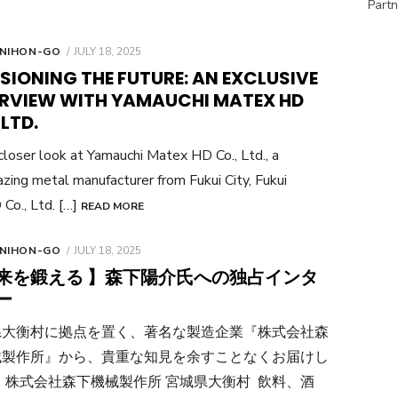
Partn
POSTED
 NIHON-GO
JULY 18, 2025
ON
SIONING THE FUTURE: AN EXCLUSIVE
ERVIEW WITH YAMAUCHI MATEX HD
 LTD.
closer look at Yamauchi Matex HD Co., Ltd., a
lazing metal manufacturer from Fukui City, Fukui
Co., Ltd. […]
READ MORE
POSTED
 NIHON-GO
JULY 18, 2025
ON
来を鍛える 】森下陽介氏への独占インタ
ー
県大衡村に拠点を置く、著名な製造企業『株式会社森
械製作所』から、貴重な知見を余すことなくお届けし
 株式会社森下機械製作所 宮城県大衡村 飲料、酒