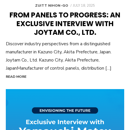
POSTED
ZUITT NIHON-GO
JULY 18, 2025
ON
FROM PANELS TO PROGRESS: AN
EXCLUSIVE INTERVIEW WITH
JOYTAM CO., LTD.
Discover industry perspectives from a distinguished
manufacturer in Kazuno City, Akita Prefecture, Japan.
Joytam Co., Ltd. Kazuno City, Akita Prefecture,
JapanManufacturer of control panels, distribution […]
READ MORE