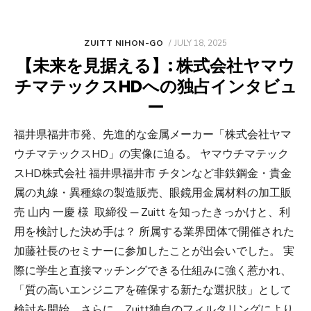
POSTED
ZUITT NIHON-GO
JULY 18, 2025
ON
【未来を見据える】: 株式会社ヤマウ
チマテックスHDへの独占インタビュ
ー
福井県福井市発、先進的な金属メーカー「株式会社ヤマ
ウチマテックスHD」の実像に迫る。 ヤマウチマテック
スHD株式会社 福井県福井市 チタンなど非鉄鋼金・貴金
属の丸線・異種線の製造販売、眼鏡用金属材料の加工販
売 山内 一慶 様 取締役 ─ Zuitt を知ったきっかけと、利
用を検討した決め手は？ 所属する業界団体で開催された
加藤社長のセミナーに参加したことが出会いでした。 実
際に学生と直接マッチングできる仕組みに強く惹かれ、
「質の高いエンジニアを確保する新たな選択肢」として
検討を開始。さらに、Zuitt独自のフィルタリングにより