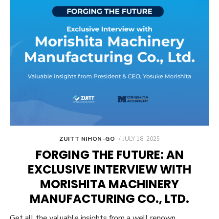
POSTED
ZUITT NIHON-GO
JULY 18, 2025
ON
FORGING THE FUTURE: AN
EXCLUSIVE INTERVIEW WITH
MORISHITA MACHINERY
MANUFACTURING CO., LTD.
Get all the valuable insights from a well renown