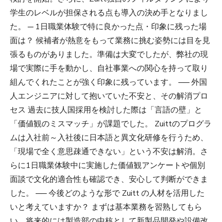
学生のレベルが担保される点も導入の決め手となりまし
た。 ─ 1日職業体験で特に良かった点・印象に残った場
面は？ 候補者が熱意をもって業務に挑む姿勢には目を見
張るものがありました。準備は大変でしたが、弊社の現
場で実際に手を動かし、自社事業への関心を持って取り
組んでくれたことが強く印象に残っています。 ── 外国
人エンジニアに対して抱いていた不安と、その解消プロ
セス 過去に技人国採用を検討した際は「言語の壁」と
「価値観のミスマッチ」が課題でした。 Zuittのプログラ
ムは入社前～入社後に日本語と異文化研修を行うため、
「現場で全く意思疎通できない」という不安は解消。さ
らに1日職業体験中に実施した価値観アンケートや個別
面談で文化的適合性も確認でき、安心して判断ができま
した。 ── 今後どのような形で Zuitt の人材を活用した
いと考えていますか？ まずは基本業務を習熟してもら
い、将来的には製造部の中核として新製品開発や設備改