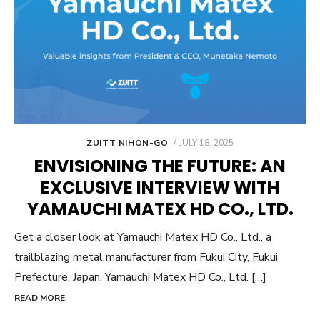
POSTED
ZUITT NIHON-GO
JULY 18, 2025
ON
ENVISIONING THE FUTURE: AN
EXCLUSIVE INTERVIEW WITH
YAMAUCHI MATEX HD CO., LTD.
Get a closer look at Yamauchi Matex HD Co., Ltd., a
trailblazing metal manufacturer from Fukui City, Fukui
Prefecture, Japan. Yamauchi Matex HD Co., Ltd. […]
READ MORE