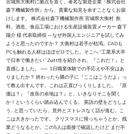
宮城県大衡村に拠点を置く、著名な製造企業『株式会社
森下機械製作所』から、貴重な知見を余すことなくお届
けします。 株式会社森下機械製作所 宮城県大衡村 飲
料、酒造、食品工場における生産設備装置メーカー 森下
陽介 様 代表取締役 ─ なぜ外国人エンジニアを試してみ
ようと思ったのですか？ 大衡村は若手が枯渇。CADも
PCも触れる人材はほぼゼロでした。そこへ “工業系大卒
で日本で働きたい” Zuitt生を紹介され、『これだ！』と
直感しました。 ── 1日職業体験での手応えや不安はあ
りましたか？ 終わったら隣の子に『ここはこうだよ』っ
て教え出すんです。これは正直びっくりしました。 『原
価は？』『改良の余地は？』と、いきなりそこを聞く
か！というくらい踏み込んでくる。 英語の壁をどうしよ
う…と思っていたら、意外とストレスなく話が進む。こ
こは大きかったです。 クリスマスに帰っちゃうとか、残
業どうなるとか。この5人は面接で確認したけど まだ不