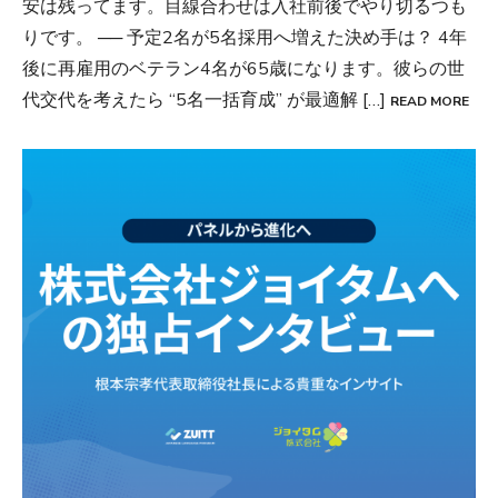
安は残ってます。目線合わせは入社前後でやり切るつも
りです。 ── 予定2名が5名採用へ増えた決め手は？ 4年
後に再雇用のベテラン4名が65歳になります。彼らの世
代交代を考えたら “5名一括育成” が最適解 […]
READ MORE