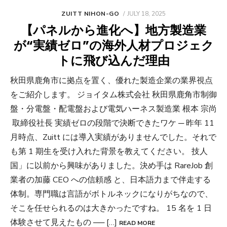
POSTED
ZUITT NIHON-GO
JULY 18, 2025
ON
【パネルから進化へ】地方製造業
が“実績ゼロ”の海外人材プロジェク
トに飛び込んだ理由
秋田県鹿角市に拠点を置く、優れた製造企業の業界視点
をご紹介します。 ジョイタム株式会社 秋田県鹿角市制御
盤・分電盤・配電盤および電気ハーネス製造業 根本 宗尚
取締役社長 実績ゼロの段階で決断できたワケ ─ 昨年 11
月時点、Zuitt には導入実績がありませんでした。それで
も第 1 期生を受け入れた背景を教えてください。 技人
国」に以前から興味がありました。決め手は RareJob 創
業者の加藤 CEO への信頼感 と、日本語力まで伴走する
体制。専門職は言語がボトルネックになりがちなので、
そこを任せられるのは大きかったですね。 15 名を 1 日
体験させて見えたもの ── […]
READ MORE