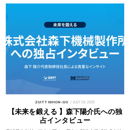
POSTED
ZUITT NIHON-GO
JULY 18, 2025
ON
【未来を鍛える 】森下陽介氏への独
占インタビュー