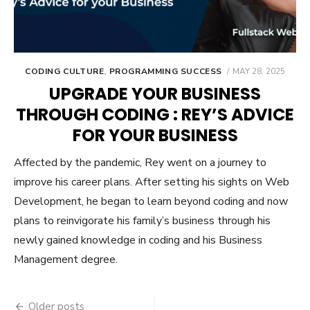
POSTED
CODING CULTURE
,
PROGRAMMING SUCCESS
MAY 28, 2025
ON
UPGRADE YOUR BUSINESS
THROUGH CODING : REY’S ADVICE
FOR YOUR BUSINESS
Affected by the pandemic, Rey went on a journey to
improve his career plans. After setting his sights on Web
Development, he began to learn beyond coding and now
plans to reinvigorate his family’s business through his
newly gained knowledge in coding and his Business
Management degree.
Posts
Older posts