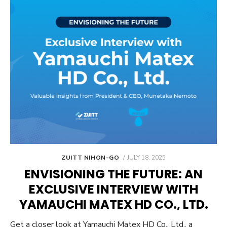
POSTED
ZUITT NIHON-GO
JULY 18, 2025
ON
ENVISIONING THE FUTURE: AN
EXCLUSIVE INTERVIEW WITH
YAMAUCHI MATEX HD CO., LTD.
Get a closer look at Yamauchi Matex HD Co., Ltd., a