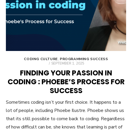
CODING CULTURE
,
PROGRAMMING SUCCESS
POSTED
SEPTEMBER 1, 2025
ON
FINDING YOUR PASSION IN
CODING : PHOEBE’S PROCESS FOR
SUCCESS
Sometimes coding isn’t your first choice. It happens to a
lot of people, including Phoebe Ilustre. Phoebe shows us
that its still possible to come back to coding. Regardless
of how difficult can be, she knows that learning is part of