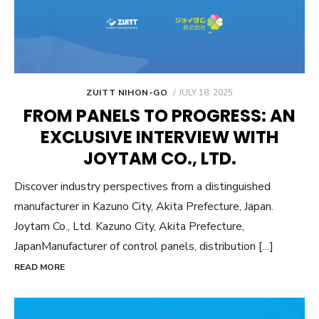
POSTED
ZUITT NIHON-GO
JULY 18, 2025
ON
FROM PANELS TO PROGRESS: AN
EXCLUSIVE INTERVIEW WITH
JOYTAM CO., LTD.
Discover industry perspectives from a distinguished
manufacturer in Kazuno City, Akita Prefecture, Japan.
Joytam Co., Ltd. Kazuno City, Akita Prefecture,
JapanManufacturer of control panels, distribution […]
READ MORE