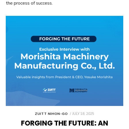
the process of success.
POSTED
ZUITT NIHON-GO
JULY 18, 2025
ON
FORGING THE FUTURE: AN