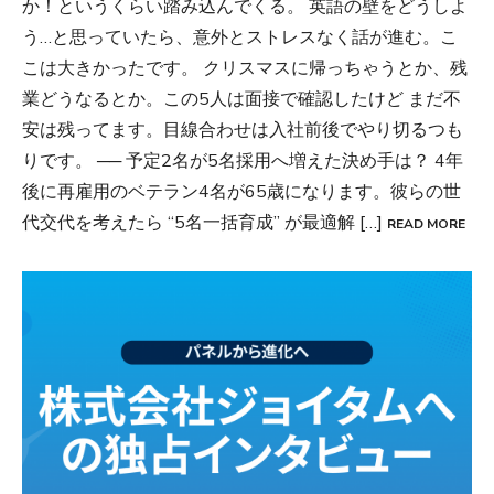
か！というくらい踏み込んでくる。 英語の壁をどうしよ
う…と思っていたら、意外とストレスなく話が進む。こ
こは大きかったです。 クリスマスに帰っちゃうとか、残
業どうなるとか。この5人は面接で確認したけど まだ不
安は残ってます。目線合わせは入社前後でやり切るつも
りです。 ── 予定2名が5名採用へ増えた決め手は？ 4年
後に再雇用のベテラン4名が65歳になります。彼らの世
代交代を考えたら “5名一括育成” が最適解 […]
READ MORE