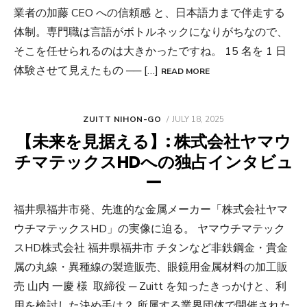
業者の加藤 CEO への信頼感 と、日本語力まで伴走する
体制。専門職は言語がボトルネックになりがちなので、
そこを任せられるのは大きかったですね。 15 名を 1 日
体験させて見えたもの ── […]
READ MORE
POSTED
ZUITT NIHON-GO
JULY 18, 2025
ON
【未来を見据える】: 株式会社ヤマウ
チマテックスHDへの独占インタビュ
ー
福井県福井市発、先進的な金属メーカー「株式会社ヤマ
ウチマテックスHD」の実像に迫る。 ヤマウチマテック
スHD株式会社 福井県福井市 チタンなど非鉄鋼金・貴金
属の丸線・異種線の製造販売、眼鏡用金属材料の加工販
売 山内 一慶 様 取締役 ─ Zuitt を知ったきっかけと、利
用を検討した決め手は？ 所属する業界団体で開催された