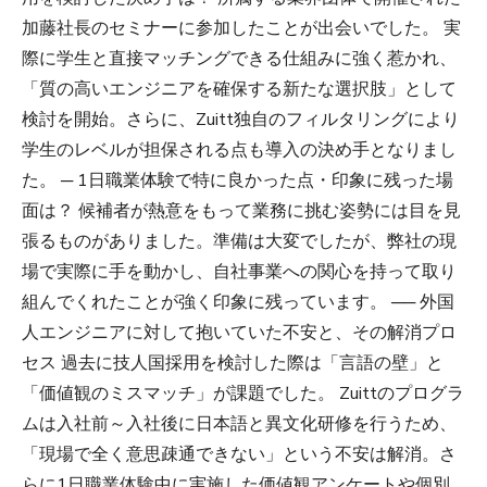
加藤社長のセミナーに参加したことが出会いでした。 実
際に学生と直接マッチングできる仕組みに強く惹かれ、
「質の高いエンジニアを確保する新たな選択肢」として
検討を開始。さらに、Zuitt独自のフィルタリングにより
学生のレベルが担保される点も導入の決め手となりまし
た。 ─ 1日職業体験で特に良かった点・印象に残った場
面は？ 候補者が熱意をもって業務に挑む姿勢には目を見
張るものがありました。準備は大変でしたが、弊社の現
場で実際に手を動かし、自社事業への関心を持って取り
組んでくれたことが強く印象に残っています。 ── 外国
人エンジニアに対して抱いていた不安と、その解消プロ
セス 過去に技人国採用を検討した際は「言語の壁」と
「価値観のミスマッチ」が課題でした。 Zuittのプログラ
ムは入社前～入社後に日本語と異文化研修を行うため、
「現場で全く意思疎通できない」という不安は解消。さ
らに1日職業体験中に実施した価値観アンケートや個別