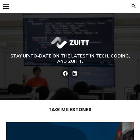
Skip
to
content
STAY UP-TO-DATE ON THE LATEST IN TECH, CODING,
AND ZUITT.
Facebook
LinkedIn
TAG:
MILESTONES