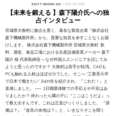
POSTED
ZUITT NIHON-GO
JULY 18, 2025
ON
【未来を鍛える 】森下陽介氏への独
占インタビュー
宮城県大衡村に拠点を置く、著名な製造企業『株式会社
森下機械製作所』から、貴重な知見を余すことなくお届
けします。 株式会社森下機械製作所 宮城県大衡村 飲
料、酒造、食品工場における生産設備装置メーカー 森下
陽介 様 代表取締役 ─ なぜ外国人エンジニアを試してみ
ようと思ったのですか？ 大衡村は若手が枯渇。CADも
PCも触れる人材はほぼゼロでした。そこへ “工業系大卒
で日本で働きたい” Zuitt生を紹介され、『これだ！』と
直感しました。 ── 1日職業体験での手応えや不安はあ
りましたか？ 終わったら隣の子に『ここはこうだよ』っ
て教え出すんです。これは正直びっくりしました。 『原
価は？』『改良の余地は？』と、いきなりそこを聞く