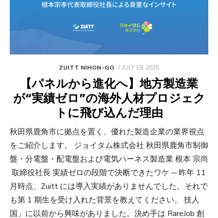
POSTED
ZUITT NIHON-GO
JULY 18, 2025
ON
【パネルから進化へ】地方製造業
が“実績ゼロ”の海外人材プロジェク
トに飛び込んだ理由
秋田県鹿角市に拠点を置く、優れた製造企業の業界視点
をご紹介します。 ジョイタム株式会社 秋田県鹿角市制御
盤・分電盤・配電盤および電気ハーネス製造業 根本 宗尚
取締役社長 実績ゼロの段階で決断できたワケ ─ 昨年 11
月時点、Zuitt には導入実績がありませんでした。それで
も第 1 期生を受け入れた背景を教えてください。 技人
国」に以前から興味がありました。決め手は RareJob 創