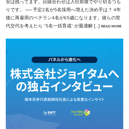
安は残ってます。目線合わせは入社前後でやり切るつも
りです。 ── 予定2名が5名採用へ増えた決め手は？ 4年
後に再雇用のベテラン4名が65歳になります。彼らの世
代交代を考えたら “5名一括育成” が最適解 […]
READ MORE