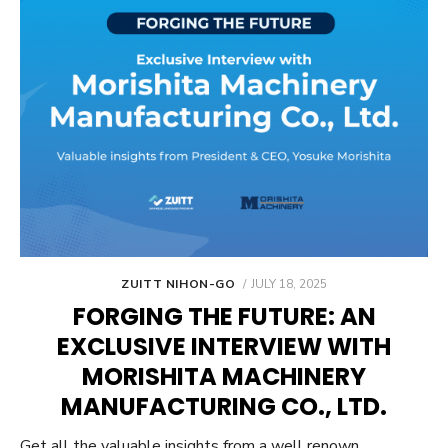
POSTED
ZUITT NIHON-GO
JULY 18, 2025
ON
FORGING THE FUTURE: AN
EXCLUSIVE INTERVIEW WITH
MORISHITA MACHINERY
MANUFACTURING CO., LTD.
Get all the valuable insights from a well renown