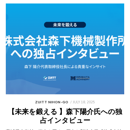
POSTED
ZUITT NIHON-GO
JULY 18, 2025
ON
【未来を鍛える 】森下陽介氏への独
占インタビュー