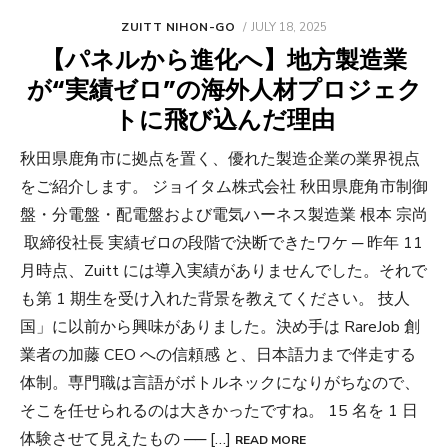
POSTED
ZUITT NIHON-GO
JULY 18, 2025
ON
【パネルから進化へ】地方製造業
が“実績ゼロ”の海外人材プロジェク
トに飛び込んだ理由
秋田県鹿角市に拠点を置く、優れた製造企業の業界視点
をご紹介します。 ジョイタム株式会社 秋田県鹿角市制御
盤・分電盤・配電盤および電気ハーネス製造業 根本 宗尚
取締役社長 実績ゼロの段階で決断できたワケ ─ 昨年 11
月時点、Zuitt には導入実績がありませんでした。それで
も第 1 期生を受け入れた背景を教えてください。 技人
国」に以前から興味がありました。決め手は RareJob 創
業者の加藤 CEO への信頼感 と、日本語力まで伴走する
体制。専門職は言語がボトルネックになりがちなので、
そこを任せられるのは大きかったですね。 15 名を 1 日
体験させて見えたもの ── […]
READ MORE