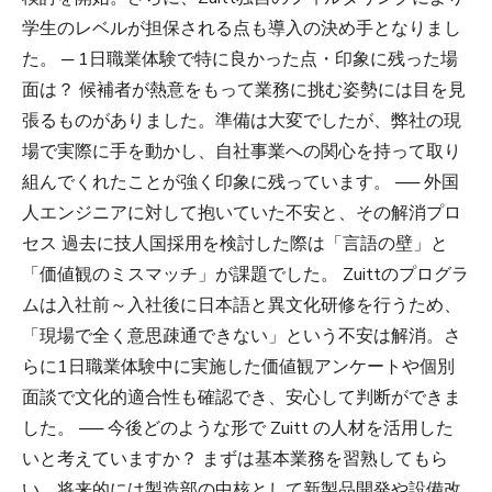
学生のレベルが担保される点も導入の決め手となりまし
た。 ─ 1日職業体験で特に良かった点・印象に残った場
面は？ 候補者が熱意をもって業務に挑む姿勢には目を見
張るものがありました。準備は大変でしたが、弊社の現
場で実際に手を動かし、自社事業への関心を持って取り
組んでくれたことが強く印象に残っています。 ── 外国
人エンジニアに対して抱いていた不安と、その解消プロ
セス 過去に技人国採用を検討した際は「言語の壁」と
「価値観のミスマッチ」が課題でした。 Zuittのプログラ
ムは入社前～入社後に日本語と異文化研修を行うため、
「現場で全く意思疎通できない」という不安は解消。さ
らに1日職業体験中に実施した価値観アンケートや個別
面談で文化的適合性も確認でき、安心して判断ができま
した。 ── 今後どのような形で Zuitt の人材を活用した
いと考えていますか？ まずは基本業務を習熟してもら
い、将来的には製造部の中核として新製品開発や設備改