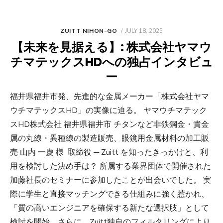
POSTED
ZUITT NIHON-GO
JULY 18, 2025
ON
【未来を見据える】: 株式会社ヤマウ
チマテックスHDへの独占インタビュ
ー
福井県福井市発、先進的な金属メーカー「株式会社ヤマ
ウチマテックスHD」の実像に迫る。 ヤマウチマテック
スHD株式会社 福井県福井市 チタンなど非鉄鋼金・貴金
属の丸線・異種線の製造販売、眼鏡用金属材料の加工販
売 山内 一慶 様 取締役 ─ Zuitt を知ったきっかけと、利
用を検討した決め手は？ 所属する業界団体で開催された
加藤社長のセミナーに参加したことが出会いでした。 実
際に学生と直接マッチングできる仕組みに強く惹かれ、
「質の高いエンジニアを確保する新たな選択肢」として
検討を開始。さらに、Zuitt独自のフィルタリングにより