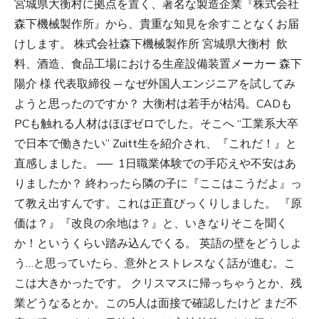
宮城県大衡村に拠点を置く、著名な製造企業『株式会社
森下機械製作所』から、貴重な知見を余すことなくお届
けします。 株式会社森下機械製作所 宮城県大衡村 飲
料、酒造、食品工場における生産設備装置メーカー 森下
陽介 様 代表取締役 ─ なぜ外国人エンジニアを試してみ
ようと思ったのですか？ 大衡村は若手が枯渇。CADも
PCも触れる人材はほぼゼロでした。そこへ “工業系大卒
で日本で働きたい” Zuitt生を紹介され、『これだ！』と
直感しました。 ── 1日職業体験での手応えや不安はあ
りましたか？ 終わったら隣の子に『ここはこうだよ』っ
て教え出すんです。これは正直びっくりしました。 『原
価は？』『改良の余地は？』と、いきなりそこを聞く
か！というくらい踏み込んでくる。 英語の壁をどうしよ
う…と思っていたら、意外とストレスなく話が進む。こ
こは大きかったです。 クリスマスに帰っちゃうとか、残
業どうなるとか。この5人は面接で確認したけど まだ不