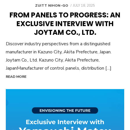
POSTED
ZUITT NIHON-GO
JULY 18, 2025
ON
FROM PANELS TO PROGRESS: AN
EXCLUSIVE INTERVIEW WITH
JOYTAM CO., LTD.
Discover industry perspectives from a distinguished
manufacturer in Kazuno City, Akita Prefecture, Japan.
Joytam Co., Ltd. Kazuno City, Akita Prefecture,
JapanManufacturer of control panels, distribution […]
READ MORE