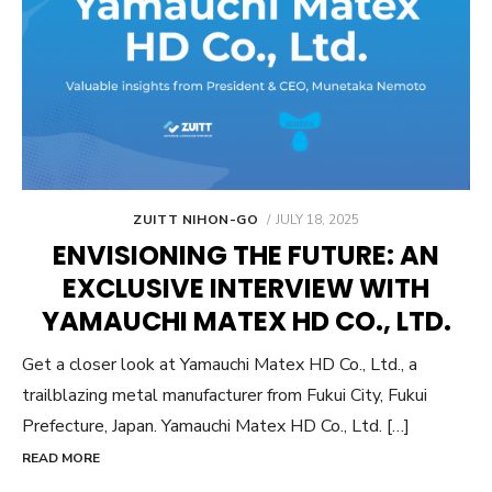
POSTED
ZUITT NIHON-GO
JULY 18, 2025
ON
ENVISIONING THE FUTURE: AN
EXCLUSIVE INTERVIEW WITH
YAMAUCHI MATEX HD CO., LTD.
Get a closer look at Yamauchi Matex HD Co., Ltd., a
trailblazing metal manufacturer from Fukui City, Fukui
Prefecture, Japan. Yamauchi Matex HD Co., Ltd. […]
READ MORE