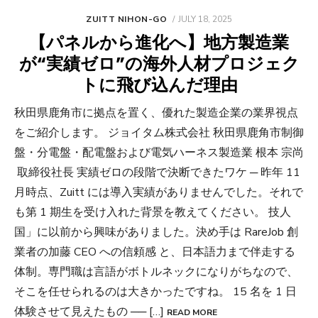
POSTED
ZUITT NIHON-GO
JULY 18, 2025
ON
【パネルから進化へ】地方製造業
が“実績ゼロ”の海外人材プロジェク
トに飛び込んだ理由
秋田県鹿角市に拠点を置く、優れた製造企業の業界視点
をご紹介します。 ジョイタム株式会社 秋田県鹿角市制御
盤・分電盤・配電盤および電気ハーネス製造業 根本 宗尚
取締役社長 実績ゼロの段階で決断できたワケ ─ 昨年 11
月時点、Zuitt には導入実績がありませんでした。それで
も第 1 期生を受け入れた背景を教えてください。 技人
国」に以前から興味がありました。決め手は RareJob 創
業者の加藤 CEO への信頼感 と、日本語力まで伴走する
体制。専門職は言語がボトルネックになりがちなので、
そこを任せられるのは大きかったですね。 15 名を 1 日
体験させて見えたもの ── […]
READ MORE