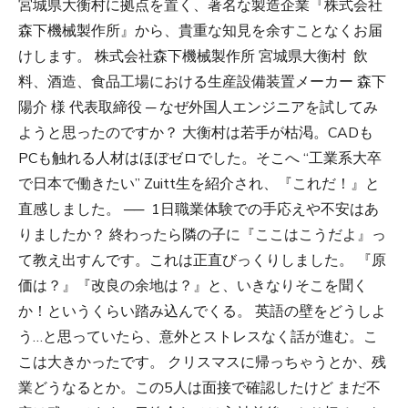
宮城県大衡村に拠点を置く、著名な製造企業『株式会社
森下機械製作所』から、貴重な知見を余すことなくお届
けします。 株式会社森下機械製作所 宮城県大衡村 飲
料、酒造、食品工場における生産設備装置メーカー 森下
陽介 様 代表取締役 ─ なぜ外国人エンジニアを試してみ
ようと思ったのですか？ 大衡村は若手が枯渇。CADも
PCも触れる人材はほぼゼロでした。そこへ “工業系大卒
で日本で働きたい” Zuitt生を紹介され、『これだ！』と
直感しました。 ── 1日職業体験での手応えや不安はあ
りましたか？ 終わったら隣の子に『ここはこうだよ』っ
て教え出すんです。これは正直びっくりしました。 『原
価は？』『改良の余地は？』と、いきなりそこを聞く
か！というくらい踏み込んでくる。 英語の壁をどうしよ
う…と思っていたら、意外とストレスなく話が進む。こ
こは大きかったです。 クリスマスに帰っちゃうとか、残
業どうなるとか。この5人は面接で確認したけど まだ不