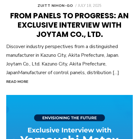
POSTED
ZUITT NIHON-GO
JULY 18, 2025
ON
FROM PANELS TO PROGRESS: AN
EXCLUSIVE INTERVIEW WITH
JOYTAM CO., LTD.
Discover industry perspectives from a distinguished
manufacturer in Kazuno City, Akita Prefecture, Japan.
Joytam Co., Ltd. Kazuno City, Akita Prefecture,
JapanManufacturer of control panels, distribution […]
READ MORE