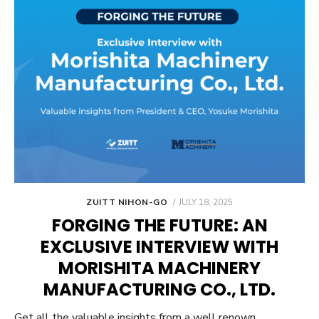
POSTED
ZUITT NIHON-GO
JULY 18, 2025
ON
FORGING THE FUTURE: AN
EXCLUSIVE INTERVIEW WITH
MORISHITA MACHINERY
MANUFACTURING CO., LTD.
Get all the valuable insights from a well renown