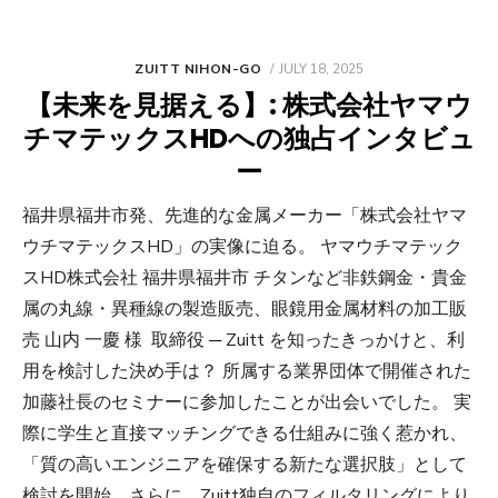
POSTED
ZUITT NIHON-GO
JULY 18, 2025
ON
【未来を見据える】: 株式会社ヤマウ
チマテックスHDへの独占インタビュ
ー
福井県福井市発、先進的な金属メーカー「株式会社ヤマ
ウチマテックスHD」の実像に迫る。 ヤマウチマテック
スHD株式会社 福井県福井市 チタンなど非鉄鋼金・貴金
属の丸線・異種線の製造販売、眼鏡用金属材料の加工販
売 山内 一慶 様 取締役 ─ Zuitt を知ったきっかけと、利
用を検討した決め手は？ 所属する業界団体で開催された
加藤社長のセミナーに参加したことが出会いでした。 実
際に学生と直接マッチングできる仕組みに強く惹かれ、
「質の高いエンジニアを確保する新たな選択肢」として
検討を開始。さらに、Zuitt独自のフィルタリングにより