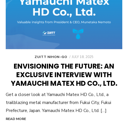
POSTED
ZUITT NIHON-GO
JULY 18, 2025
ON
ENVISIONING THE FUTURE: AN
EXCLUSIVE INTERVIEW WITH
YAMAUCHI MATEX HD CO., LTD.
Get a closer look at Yamauchi Matex HD Co., Ltd., a
trailblazing metal manufacturer from Fukui City, Fukui
Prefecture, Japan. Yamauchi Matex HD Co., Ltd. […]
READ MORE