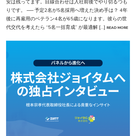
安は残ってます。目線合わせは入社前後でやり切るつも
りです。 ── 予定2名が5名採用へ増えた決め手は？ 4年
後に再雇用のベテラン4名が65歳になります。彼らの世
代交代を考えたら “5名一括育成” が最適解 […]
READ MORE