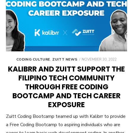
POSTED
CODING CULTURE
,
ZUITT NEWS
NOVEMBER 30, 2022
ON
KALIBRR AND ZUITT SUPPORT THE
FILIPINO TECH COMMUNITY
THROUGH FREE CODING
BOOTCAMP AND TECH CAREER
EXPOSURE
Zuitt Coding Bootcamp teamed up with Kalibrr to provide
a Free Coding Bootcamp to aspiring individuals who are
eager to learn basic web development coding. In another