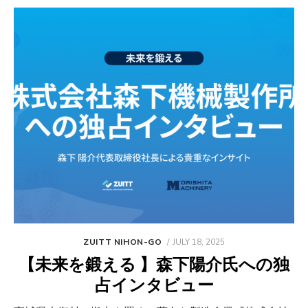
POSTED
ZUITT NIHON-GO
JULY 18, 2025
ON
【未来を鍛える 】森下陽介氏への独
占インタビュー