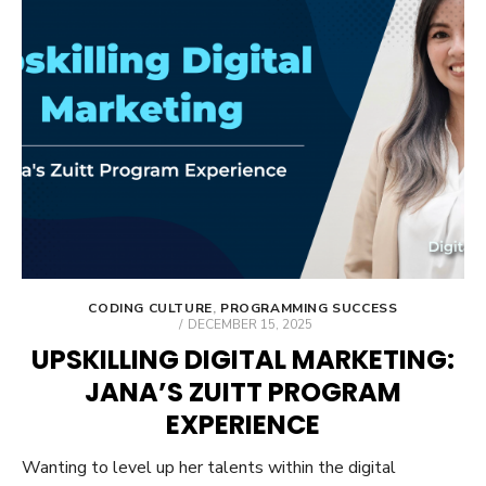
CODING CULTURE
,
PROGRAMMING SUCCESS
POSTED
DECEMBER 15, 2025
ON
UPSKILLING DIGITAL MARKETING:
JANA’S ZUITT PROGRAM
EXPERIENCE
Wanting to level up her talents within the digital