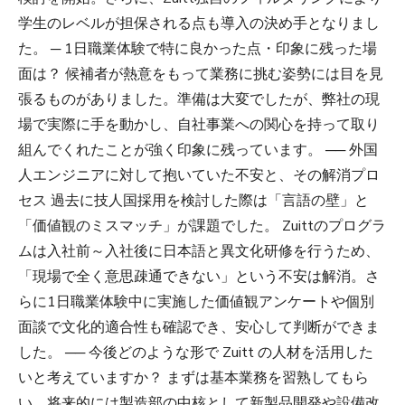
学生のレベルが担保される点も導入の決め手となりまし
た。 ─ 1日職業体験で特に良かった点・印象に残った場
面は？ 候補者が熱意をもって業務に挑む姿勢には目を見
張るものがありました。準備は大変でしたが、弊社の現
場で実際に手を動かし、自社事業への関心を持って取り
組んでくれたことが強く印象に残っています。 ── 外国
人エンジニアに対して抱いていた不安と、その解消プロ
セス 過去に技人国採用を検討した際は「言語の壁」と
「価値観のミスマッチ」が課題でした。 Zuittのプログラ
ムは入社前～入社後に日本語と異文化研修を行うため、
「現場で全く意思疎通できない」という不安は解消。さ
らに1日職業体験中に実施した価値観アンケートや個別
面談で文化的適合性も確認でき、安心して判断ができま
した。 ── 今後どのような形で Zuitt の人材を活用した
いと考えていますか？ まずは基本業務を習熟してもら
い、将来的には製造部の中核として新製品開発や設備改