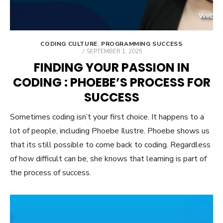
CODING CULTURE
,
PROGRAMMING SUCCESS
POSTED
SEPTEMBER 1, 2025
ON
FINDING YOUR PASSION IN
CODING : PHOEBE’S PROCESS FOR
SUCCESS
Sometimes coding isn’t your first choice. It happens to a
lot of people, including Phoebe Ilustre. Phoebe shows us
that its still possible to come back to coding. Regardless
of how difficult can be, she knows that learning is part of
the process of success.